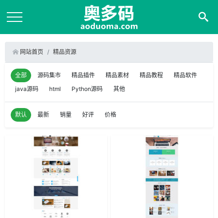
网站首页
精品资源
全部
源码集市
精品插件
精品素材
精品教程
精品软件
java源码
html
Python源码
其他
默认
最新
销量
好评
价格