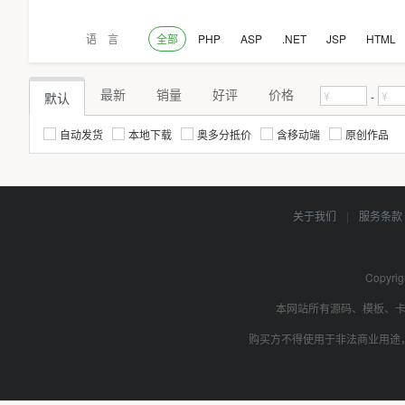
语 言
全部
PHP
ASP
.NET
JSP
HTML
最新
销量
好评
价格
默认
-
自动发货
本地下载
奥多分抵价
含移动端
原创作品
关于我们
|
服务条
Copyrig
本网站所有源码、模板、
购买方不得使用于非法商业用途