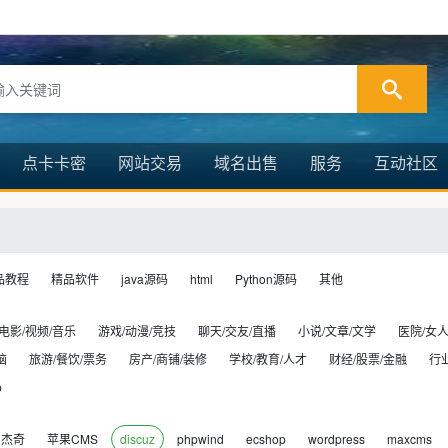
点卡卡密
网站交易
域名出售
服务
互动社区
品教程
精品软件
java源码
html
Python源码
其他
电影/视频/音乐
游戏/动漫/竞技
聊天/交友/直播
小说/文章/文学
医院/女人
脑
旅游/餐饮/票务
房产/商铺/装修
学校/教育/人才
财经/股票/金融
行
p
杰奇
苹果CMS
discuz
phpwind
ecshop
wordpress
maxcms