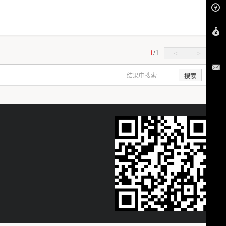
1
/
1
<
>
搜索