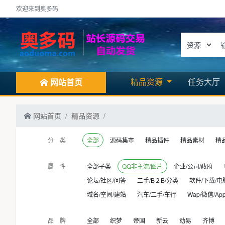
欢迎来到奥多码
精品资源
任务大厅
网站首页
网站首页
精品资源
分 类
全部
源码集市
精品插件
精品素材
精
属 性
全部子类
QQ非主流/图片
企业/公司/政府
论坛/社区/问答
二手/B２B/分类
软件/下载/电
域名/空间/建站
汽车/二手/车行
Wap/微信/Ap
品 牌
全部
织梦
帝国
新云
动易
齐博