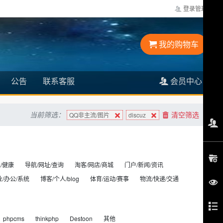
登录管理
我的购物车
公告
联系客服
会员中心
当前筛选：
清空筛选
QQ非主流/图片
discuz
/健康
导航/网址/查询
淘客/网店/商城
门户/新闻/资讯
业/办公/系统
博客/个人/blog
体育/运动/赛事
物流/快递/交通
phpcms
thinkphp
Destoon
其他