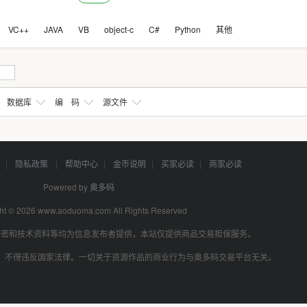
VC++
JAVA
VB
object-c
C#
Python
其他
数据库
编 码
源文件
款
|
隐私政策
|
帮助中心
|
金币说明
|
买家必读
|
商家必读
Powered by
奥多码
ht © 2026 www.aoduoma.com All Rights Reserved
卡密和技术资料等均为信息发布者提供，本站仅提供商品交易担保服务。
，不得违反国家法律。一切关于资源作品的商业行为与奥多码交易平台无关。