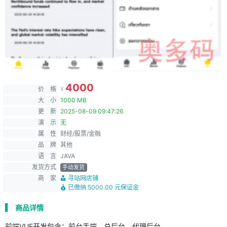
4000
价 格
¥
大 小
1000 MB
更 新
2025-08-09 09:47:26
演 示
无
属 性
财经/股票/金融
品 牌
其他
语 言
JAVA
发货方式
手动发货
商 家
寻站网店铺
已缴纳 5000.00 元保证金
商品详情
前端VUE开发包含：前台手端、总后台、代理后台