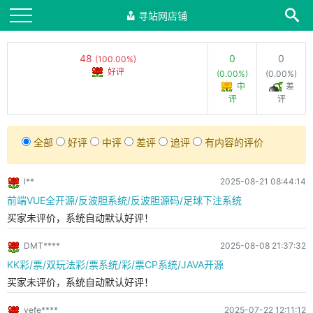
寻站网店铺
48
0
0
(100.00%)
好评
(0.00%)
(0.00%)
中
差
评
评
全部
好评
中评
差评
追评
有内容的评价
l**
2025-08-21 08:44:14
前端VUE全开源/反波胆系统/反波胆源码/足球下注系统
买家未评价，系统自动默认好评！
DMT****
2025-08-08 21:37:32
KK彩/票/双玩法彩/票系统/彩/票CP系统/JAVA开源
买家未评价，系统自动默认好评！
yefe****
2025-07-22 12:11:12