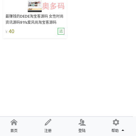
最赚钱的DEDE淘宝客源码 女性时尚
资讯源码91fs爱风尚淘宝客源码
40
远
¥
首页
注册
登陆
帮助